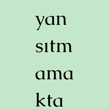
yan
sıtm
ama
kta