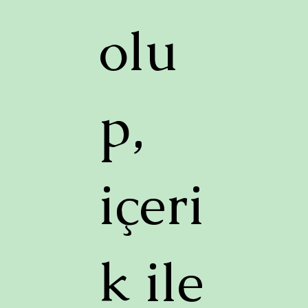
olu
p,
içeri
k ile