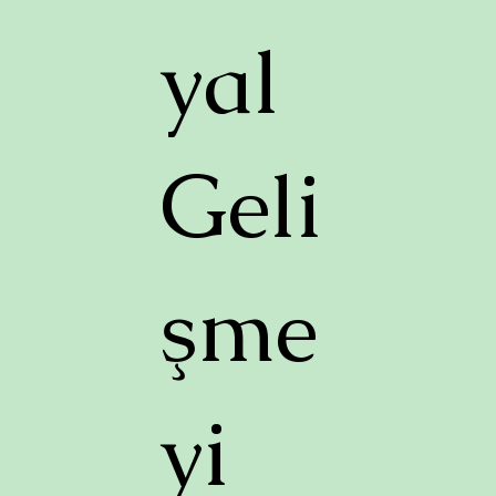
yal
Geli
şme
yi