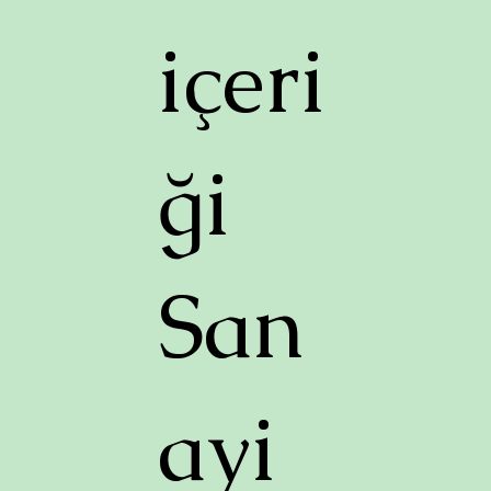
içeri
ği
San
ayi