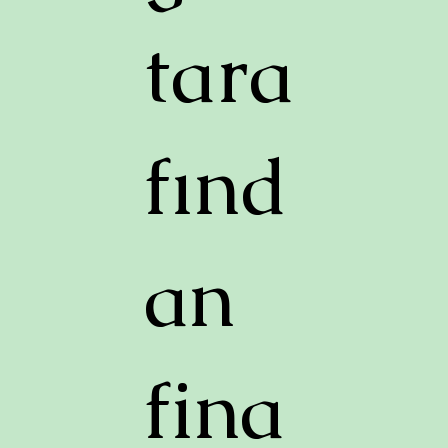
tara
fınd
an
fina