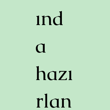
ınd
a
hazı
rlan