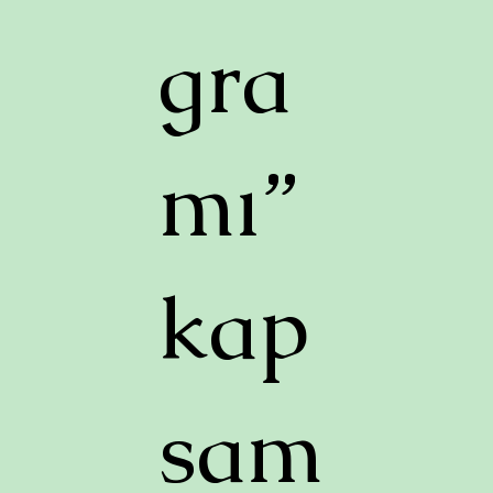
gra
mı”
kap
sam