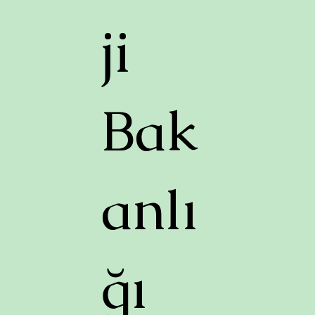
ji
Bak
anlı
ğı