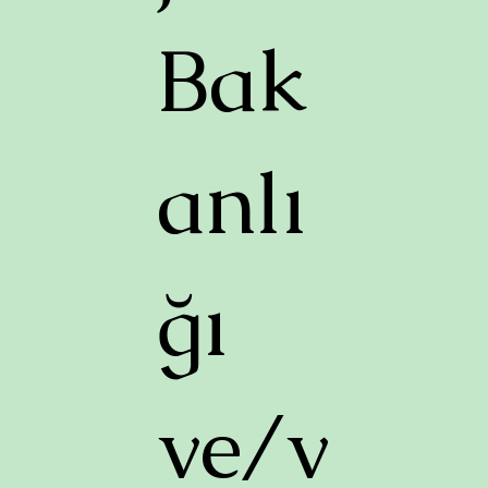
Bak
anlı
ğı
ve/v