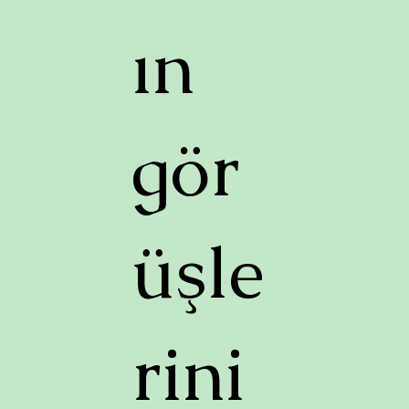
ın
gör
üşle
rini