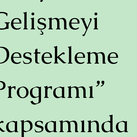
Gelişmeyi
Destekleme
Programı”
kapsamında