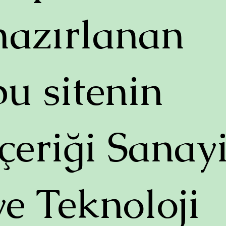
hazırlanan
bu sitenin
içeriği Sanay
ve Teknoloji