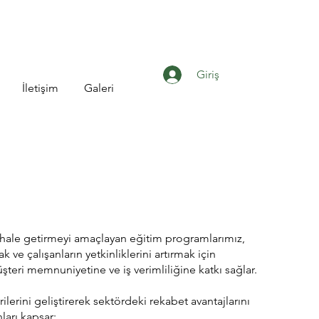
Giriş
İletişim
Galeri
li hale getirmeyi amaçlayan eğitim programlarımız,
ve çalışanların yetkinliklerini artırmak için
müşteri memnuniyetine ve iş verimliliğine katkı sağlar.
rilerini geliştirerek sektördeki rekabet avantajlarını
ları kapsar: