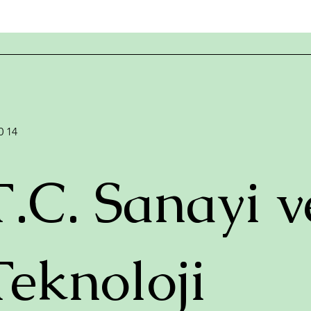
0 14
T.C. Sanayi v
Teknoloji