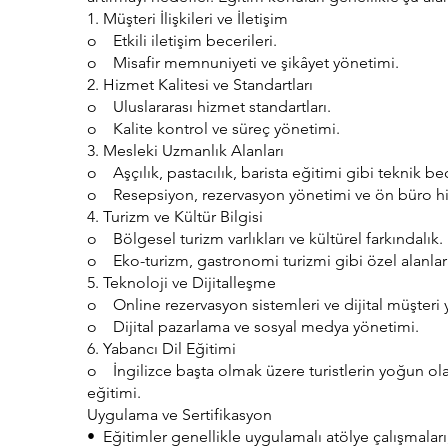
1.⁠ ⁠Müşteri İlişkileri ve İletişim
o Etkili iletişim becerileri.
o Misafir memnuniyeti ve şikâyet yönetimi.
2.⁠ ⁠Hizmet Kalitesi ve Standartları
o Uluslararası hizmet standartları.
o Kalite kontrol ve süreç yönetimi.
3.⁠ ⁠Mesleki Uzmanlık Alanları
o Aşçılık, pastacılık, barista eğitimi gibi teknik be
o Resepsiyon, rezervasyon yönetimi ve ön büro hi
4.⁠ ⁠Turizm ve Kültür Bilgisi
o Bölgesel turizm varlıkları ve kültürel farkındalık.
o Eko-turizm, gastronomi turizmi gibi özel alanlara
5.⁠ ⁠Teknoloji ve Dijitalleşme
o Online rezervasyon sistemleri ve dijital müşteri y
o Dijital pazarlama ve sosyal medya yönetimi.
6.⁠ ⁠Yabancı Dil Eğitimi
o İngilizce başta olmak üzere turistlerin yoğun ola
eğitimi.
Uygulama ve Sertifikasyon
•⁠ ⁠Eğitimler genellikle uygulamalı atölye çalışmaları