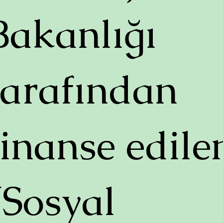
Bakanlığı
tarafından
finanse edile
“Sosyal