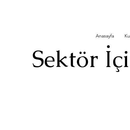
Anasayfa
Ku
Sektör İç