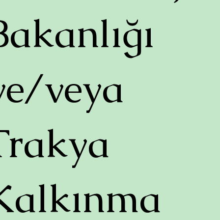
Bakanlığı
ve/veya
Trakya
Kalkınma