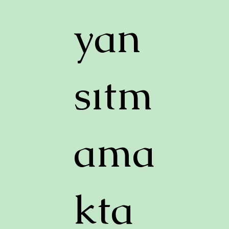
yan
sıtm
ama
kta