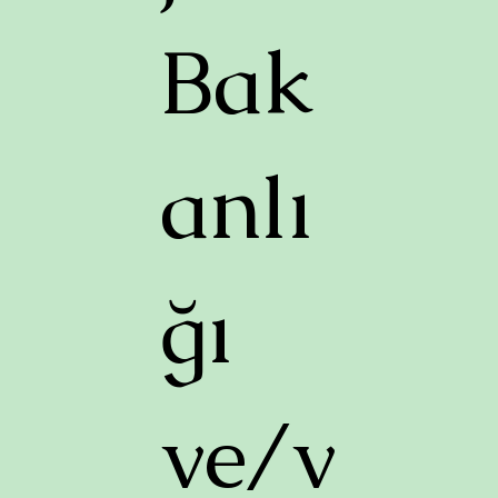
Bak
anlı
ğı
ve/v