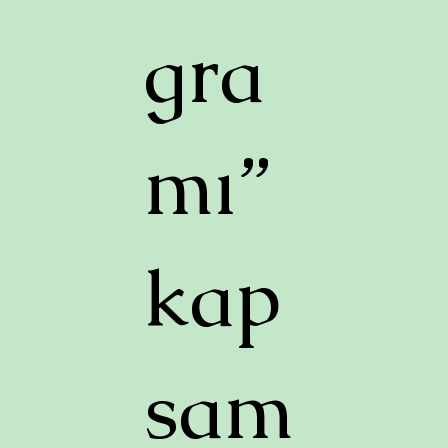
gra
mı”
kap
sam