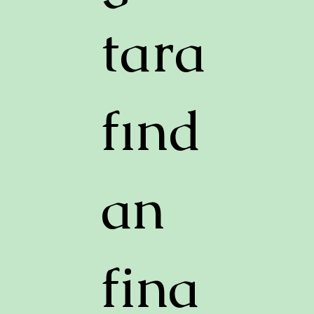
tara
fınd
an
fina