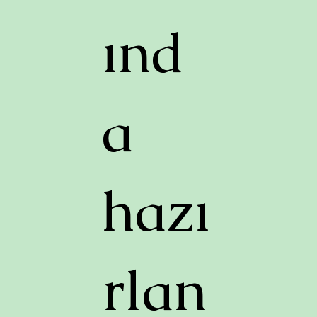
ınd
a
hazı
rlan