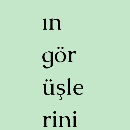
ın
gör
üşle
rini