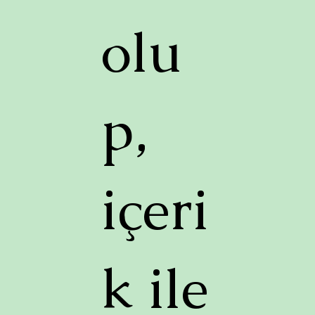
olu
p,
içeri
k ile