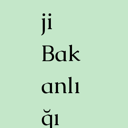
ji
Bak
anlı
ğı