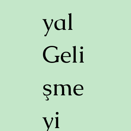
yal
Geli
şme
yi