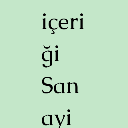
içeri
ği
San
ayi