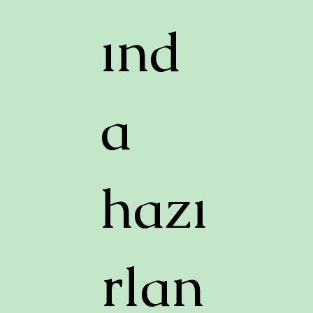
ınd
a
hazı
rlan