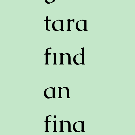
tara
fınd
an
fina